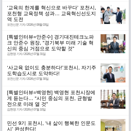
‘교육의 한계를 혁신으로 바꾸다’ 포천시,
포천형 교육정책 성과… 교육혁신선도지
역 도전
포천신문 기자 / 2026년 08월 03일
[특별인터뷰=안준수] 경기대진테크노파
크 안준수 원장, “경기북부 미래 기술 혁
신의 중심 거점으로 도약할 것”
김현영 기자 / 2026년 07월 31일
‘사교육 없이도 충분하다!’포천시, 자기주
도학습도시로 도약하다!
포천신문 기자 / 2026년 07월 30일
[특별인터뷰=백영현] 백영현 포천시장에
게 듣는다… “시민 중심의 포천, 균형발
전으로 미래 열 것”
김현영 기자 / 2026년 07월 10일
민선 9기 포천시, ‘내 삶이 행복한 인문도
시’ 완성한다!