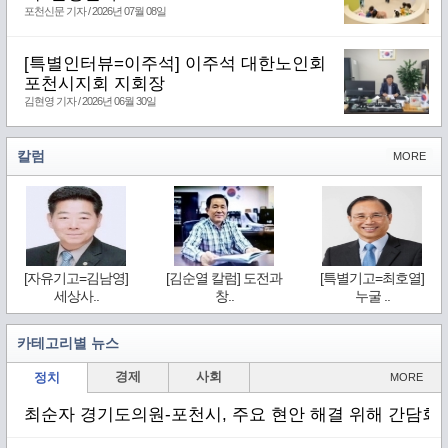
포천신문 기자 / 2026년 07월 08일
[특별인터뷰=이주석] 이주석 대한노인회
포천시지회 지회장
김현영 기자 / 2026년 06월 30일
칼럼
MORE
[자유기고=김남영]
[김순열 칼럼] 도전과
[특별기고=최호열]
세상사..
창..
누굴 ..
카테고리별 뉴스
경제
사회
정치
MORE
최순자 경기도의원-포천시, 주요 현안 해결 위해 간담회