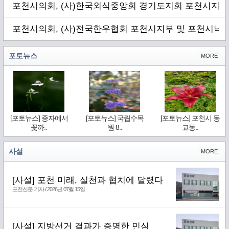
포천시의회, (사)한국외식중앙회 경기도지회 포천시지부
포천시의회, (사)전국한우협회 포천시지부 및 포천시낙
포토뉴스
MORE
[포토뉴스] 종자에서
[포토뉴스] 국립수목
[포토뉴스] 포천시 동
꽃까..
원 8..
교동..
사설
MORE
[사설] 포천 미래, 실천과 협치에 달렸다
포천신문 기자 / 2026년 07월 15일
[사설] 지방선거 결과가 증명한 민심