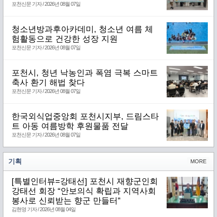
포천신문 기자 / 2026년 08월 07일
청소년방과후아카데미, 청소년 여름 체
험활동으로 건강한 성장 지원
포천신문 기자 / 2026년 08월 07일
포천시, 청년 낙농인과 폭염 극복 스마트
축사 환기 해법 찾다
포천신문 기자 / 2026년 08월 07일
한국외식업중앙회 포천시지부, 드림스타
트 아동 여름방학 후원물품 전달
포천신문 기자 / 2026년 08월 07일
기획
MORE
[특별인터뷰=강태선] 포천시 재향군인회
강태선 회장 “안보의식 확립과 지역사회
봉사로 신뢰받는 향군 만들터”
김현영 기자 / 2026년 08월 04일