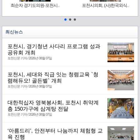
최순자 경기도의원-포천시..
포천시의회, (사)한국외식..
최신뉴스
포천시, 경기청년 사다리 프로그램 성과
공유회 개최
포천신문 기자 / 2026년 08월 07일
포천시, 세대와 직급 잇는 청렴교육 `청
렴해듀오! 골든벨` 개최
포천신문 기자 / 2026년 08월 07일
대한적십자 영북봉사회, 포천시 취약계
층 150가구에 삼계탕 전달
포천신문 기자 / 2026년 08월 07일
‘아름드리’, 안전부터 나눔까지 체험형 교
육 진행