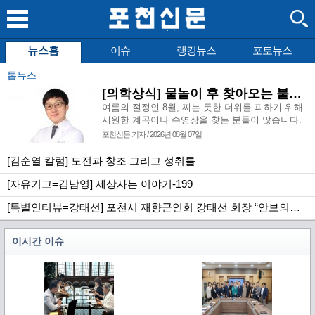
뉴스홈
이슈
랭킹뉴스
포토뉴스
톱뉴스
[의학상식] 물놀이 후 찾아오는 불청객, 급성 외이도염
여름의 절정인 8월, 찌는 듯한 더위를 피하기 위해
시원한 계곡이나 수영장을 찾는 분들이 많습니다.
시원한 물에 몸을 담그고 사랑하는 사람들과 즐거
포천신문 기자 / 2026년 08월 07일
운 시간을 보내는 것은 여름이라는 계절이 우리에
게 주는 큰 선물이지만, 달콤한 물놀이 이후에 예기
[김순열 칼럼] 도전과 창조 그리고 성취를
치 않은 귓속의 통증으로 이비인후과를 방문하시는
[자유기고=김남영] 세상사는 이야기-199
환자분들도 덩달아 증가합니다.
[특별인터뷰=강태선] 포천시 재향군인회 강태선 회장 “안보의식 확립과 지역사회 봉사로 신뢰받는 향군 만들터”
이시간 이슈