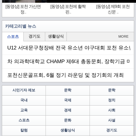
[동영상] 포천 가산면
[동영상] 포천에 활짝
[동영상] 제9회 포천
정..
핀..
신문 ..
카테고리별 뉴스
경기도
생활상식
스포츠
MORE
U12 서대문구청장배 전국 유소년 야구대회 포천 유소년 
차 의과학대학교 CHAMP 제6대 총동문회, 장학기금 마련
포천신문골프회, 6월 정기 라운딩 및 정기회의 개최
시민기자 제보
문학
문학
국내
국제
정치
교육
경제
사회
스포츠
문화
사설
칼럼
생활상식
경기도